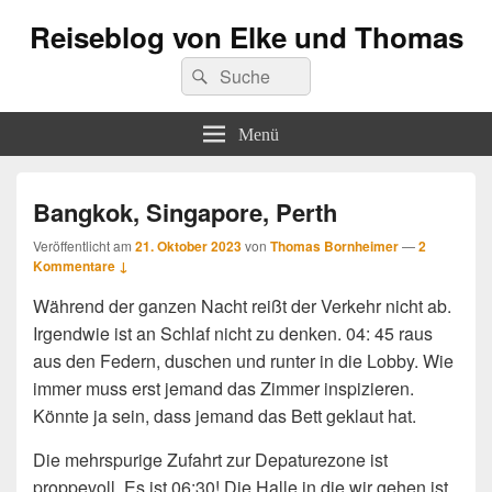
Reiseblog von Elke und Thomas
Suchen
Suchen
nach:
Menü
Bangkok, Singapore, Perth
Veröffentlicht am
21. Oktober 2023
von
Thomas Bornheimer
—
2
Kommentare ↓
Während der ganzen Nacht reißt der Verkehr nicht ab.
Irgendwie ist an Schlaf nicht zu denken. 04: 45 raus
aus den Federn, duschen und runter in die Lobby. Wie
immer muss erst jemand das Zimmer inspizieren.
Könnte ja sein, dass jemand das Bett geklaut hat.
Die mehrspurige Zufahrt zur Depaturezone ist
proppevoll. Es ist 06:30! Die Halle in die wir gehen ist