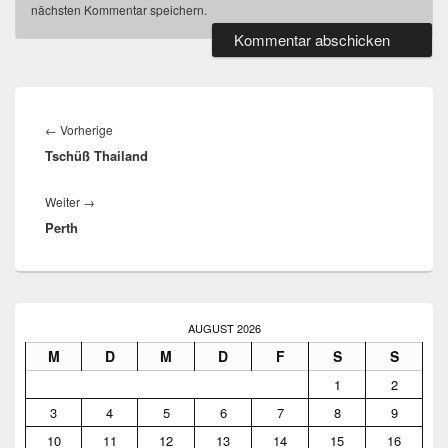
nächsten Kommentar speichern.
Beitragsnavigation
Vorheriger
←
Vorherige
Tschüß Thailand
Beitrag:
Nächster
Weiter
→
Perth
Beitrag:
Primärer
Seitenleisten-
AUGUST 2026
Widgetbereich
M
D
M
D
F
S
S
1
2
3
4
5
6
7
8
9
10
11
12
13
14
15
16