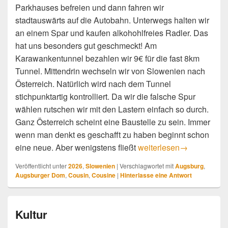
Parkhauses befreien und dann fahren wir
stadtauswärts auf die Autobahn. Unterwegs halten wir
an einem Spar und kaufen alkohohlfreies Radler. Das
hat uns besonders gut geschmeckt! Am
Karawankentunnel bezahlen wir 9€ für die fast 8km
Tunnel. Mittendrin wechseln wir von Slowenien nach
Österreich. Natürlich wird nach dem Tunnel
stichpunktartig kontrolliert. Da wir die falsche Spur
wählen rutschen wir mit den Lastern einfach so durch.
Ganz Österreich scheint eine Baustelle zu sein. Immer
wenn man denkt es geschafft zu haben beginnt schon
Heimreise erster Teil
eine neue. Aber wenigstens fließt
weiterlesen
→
Veröffentlicht unter
2026
,
Slowenien
|
Verschlagwortet mit
Augsburg
,
Augsburger Dom
,
Cousin
,
Cousine
|
Hinterlasse eine Antwort
Kultur