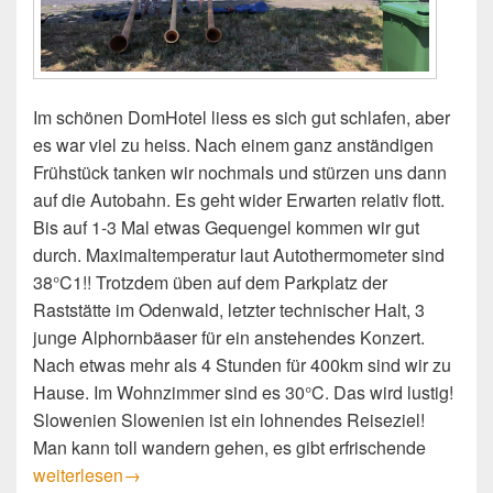
Im schönen DomHotel liess es sich gut schlafen, aber
es war viel zu heiss. Nach einem ganz anständigen
Frühstück tanken wir nochmals und stürzen uns dann
auf die Autobahn. Es geht wider Erwarten relativ flott.
Bis auf 1-3 Mal etwas Gequengel kommen wir gut
durch. Maximaltemperatur laut Autothermometer sind
38°C1!! Trotzdem üben auf dem Parkplatz der
Raststätte im Odenwald, letzter technischer Halt, 3
junge Alphornbäaser für ein anstehendes Konzert.
Nach etwas mehr als 4 Stunden für 400km sind wir zu
Hause. Im Wohnzimmer sind es 30°C. Das wird lustig!
Slowenien Slowenien ist ein lohnendes Reiseziel!
Man kann toll wandern gehen, es gibt erfrischende
Heimreise 2.Teil
weiterlesen
→