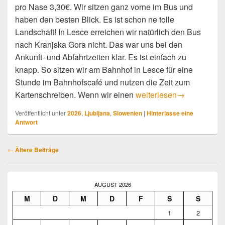
pro Nase 3,30€. Wir sitzen ganz vorne im Bus und
haben den besten Blick. Es ist schon ne tolle
Landschaft! In Lesce erreichen wir natürlich den Bus
nach Kranjska Gora nicht. Das war uns bei den
Ankunft- und Abfahrtzeiten klar. Es ist einfach zu
knapp. So sitzen wir am Bahnhof in Lesce für eine
Stunde im Bahnhofscafé und nutzen die Zeit zum
Nach Ljubljana
Kartenschreiben. Wenn wir einen
weiterlesen
→
Veröffentlicht unter
2026
,
Ljubljana
,
Slowenien
|
Hinterlasse eine
Antwort
Beitragsnavigation
←
Ältere Beiträge
Primärer
Seitenleisten-
AUGUST 2026
Widgetbereich
M
D
M
D
F
S
S
1
2