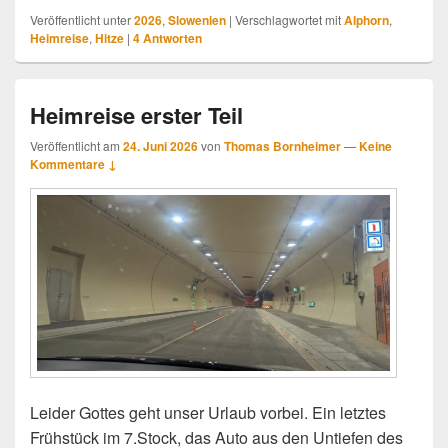
Veröffentlicht unter
2026
,
Slowenien
|
Verschlagwortet mit
Alphorn
,
Heimreise
,
Hitze
|
4
Antworten
Heimreise erster Teil
Veröffentlicht am
24. Juni 2026
von
Thomas Bornheimer
—
Keine
Kommentare ↓
Leider Gottes geht unser Urlaub vorbei. Ein letztes
Frühstück im 7.Stock, das Auto aus den Untiefen des