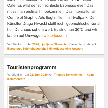
Café. Es wird der schlechteste Espresso ever! Das
muss man erstmal hinbekommen. Das International
Centre of Graphic Arts liegt mitten im Tivolipark. Der
Künstler Drago Hrvacki stellt recht geometrische Kunst
her. Durchaus sehenswert. Es sind nun 30°C und wir
Kultur
laufen auf Umwegen
weiterlesen
→
Veröffentlicht unter
2026
,
Ljubljana
,
Slowenien
|
Verschlagwortet mit
Bootstour
,
Schiffchebootche
|
Hinterlasse eine Antwort
Touristenprogramm
Veröffentlicht am
22. Juni 2026
von
Thomas Bornheimer
—
Keine
Kommentare ↓